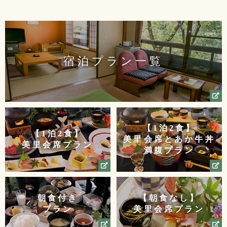
宿泊プラン一覧
【1泊2食】
【1泊2食】
美里会席とあか牛丼
美里会席
プラン
満腹
プラン
朝食付き
【朝食なし】
プラン
美里会席プラン