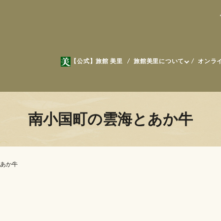
【公式】旅館 美里
旅館美里について
オンラ
南小国町の雲海とあか牛
あか牛