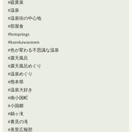
#硫黄泉
#温泉
#温泉街の中心地
#部屋食
#hotsprings
#kurokawaonsen
#色が変わる不思議な温泉
#露天風呂
#露天風呂めぐり
#温泉めぐり
#熊本県
#温泉大好き
#南小国町
#小国郷
#鍋ヶ滝
#裏見の滝
#美里広報部