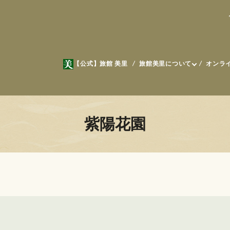
【公式】旅館 美里
旅館美里について
オンラ
紫陽花園