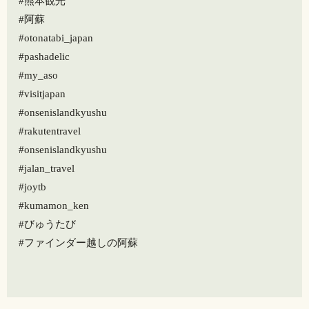
#熊本観光
#阿蘇
#otonatabi_japan
#pashadelic
#my_aso
#visitjapan
#onsenislandkyushu
#rakutentravel
#onsenislandkyushu
#jalan_travel
#joytb
#kumamon_ken
#びゅうたび
#ファインダー越しの阿蘇