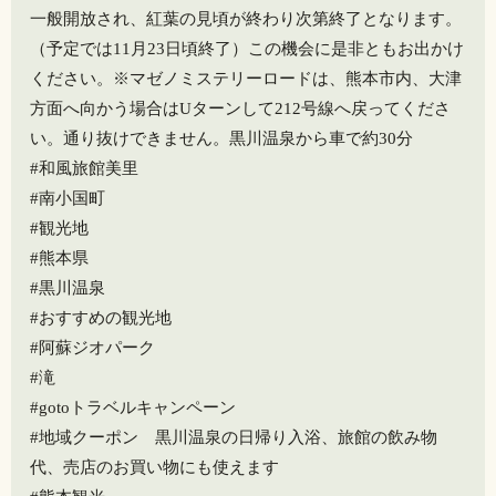
一般開放され、紅葉の見頃が終わり次第終了となります。
（予定では11月23日頃終了）この機会に是非ともお出かけ
ください。※マゼノミステリーロードは、熊本市内、大津
方面へ向かう場合はUターンして212号線へ戻ってくださ
い。通り抜けできません。黒川温泉から車で約30分
#和風旅館美里
#南小国町
#観光地
#熊本県
#黒川温泉
#おすすめの観光地
#阿蘇ジオパーク
#滝
#gotoトラベルキャンペーン
#地域クーポン 黒川温泉の日帰り入浴、旅館の飲み物
代、売店のお買い物にも使えます