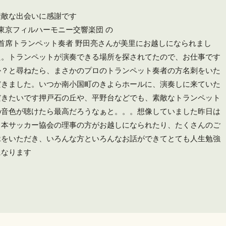
素敵な出会いに感謝です
#東京フィルハーモニー交響楽団 の
#首席トランペット奏者 野田亮さんが美里にお越しになられまし
た。トランペットが演奏できる場所を探されてたので、お仕事です
か？と尋ねたら、まさかのプロのトランペット奏者の方️名刺をいた
だきました。いつか南小国町のきよらホールに、演奏しに来ていた
だきたいです押戸石の丘や、平野台などでも、素敵なトランペット
の音色が聴けたら最高だろうなぁと。。。想像していました昨日は
日本サッカー協会の理事の方がお越しになられたり、たくさんのご
縁をいただき、いろんな方といろんなお話ができてとても人生勉強
になります