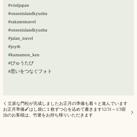
#visitjapan
#onsenislandkyushu
#rakutentravel
#onsenislandkyushu
#jalan_travel
#joytb
#kumamon_ken
#びゅうたび
#思いをつなぐフォト
立派な門松が完成しましたお正月の準備も着々と進んでいます
お正月準備🖌️はし袋に１枚ずつ心を込めて書きます12/31～1/3宿
泊のお客様は、竹箸をお持ち帰りいただきます