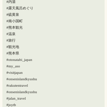
#内湯
#露天風呂めぐり
#硫黄泉
#南小国町
#熊本観光
#温泉
#旅行
#観光地
#熊本県
#otonatabi_japan
#my_aso
#visitjapan
#onsenislandkyushu
#rakutentravel
#onsenislandkyushu
#jalan_travel
#joytb