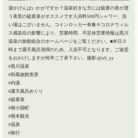
湯かげんはいかがですか？温泉好きな方には硫黄の香が漂
う美里の硫黄泉がオススメです️入浴料500円シャワー、洗
い場はございません。コインロッカー有🛅※コロナウィル
ス感染症の影響により、営業時間、不定休営業情報は黒川
温泉の旅館組合のホームページをご覧ください。■本日３
時まで露天風呂清掃のため、入浴不可となります。ご迷惑
をおかけしますが何卒ご了承下さい。撮影:@u9_yy
#黒川温泉
#和風旅館美里
#内湯
#露天風呂めぐり
#硫黄泉
#南小国町
#熊本観光
#温泉
#旅行