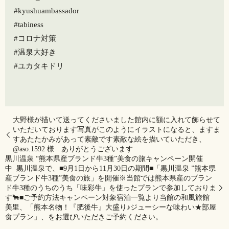
#kyushuambassador
#tabiness
#コロナ対策
#温泉大好き
#ユカタキドリ
大野様が描いて送ってくださいました館内に額に入れて飾らせて
いただいております写真がこのようにイラストになると、ますま
すあたたかみがあって素敵です素敵な絵を描いていただき、
@aso.1592 様 ありがとうございます
黒川温泉 “熊本県産ブランド牛3種”美食の旅キャンペーン開催
中️ 黒川温泉で、■9月1日から11月30日の期間■「黒川温泉 ”熊本県
産ブランド牛3種”美食の旅」を開催※当館では熊本県産のブラン
ド牛3種のうちのうち「味彩牛」を使ったプランで参加しておりま
す🐂■ご予約方法キャンペーン対象宿泊一覧より当館の和風旅館
美里、「熊本名物！『肥後牛』大盛り♪ジューシーな味わい★部屋
食プラン」、をお選びいただきご予約ください。