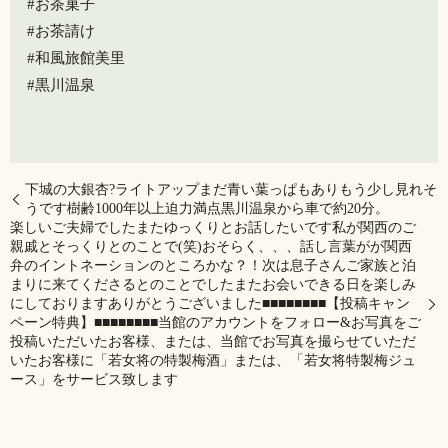
#お茶菓子
#お茶請け
#和風旅館美里
#黒川温泉
下城の大銀杏?ライトアップまだ青い葉っぱもありもう少し見れそ
うです️樹齢1000年以上迫力満点黒川温泉から車で約20分。
楽しいご夫婦でしたまたゆっくりとお話したいです私が関西のご
親戚とそっくりとのことで(笑)おそらく、、、話し言葉がが関西
弁のイントネーションのところかな？！次は息子さんご家族と泊
まりに来てくださるとのことでした️またお会いできる日を楽しみ
にしておりますありがとうございました■■■■■■■■【投稿キャン
ペーン特典】■■■■■■■■当館のアカウントをフォロー&お写真をご
投稿いただいたお客様、または、当館でお写真を撮らせていただ
いたお客様に「若女将の特製梅酒」または、「若女将特製梅ジュ
ース」をサービス致します