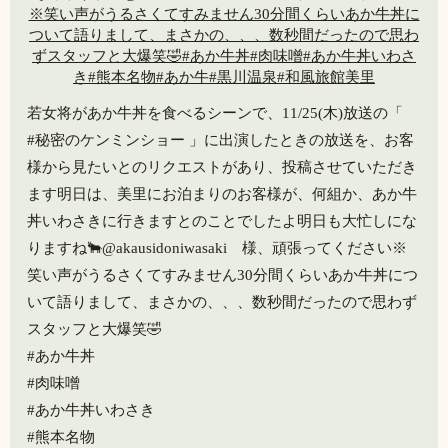
若女将があか牛丼を食べるシーンで、11/25(木)放送の「
#秘密のケンミンショー 」に出演したときの放送を、お客
様から見たいとのリクエストがあり、投稿させていただき
ます明日は、美里にお泊まりのお客様が、何組か、あか牛
丼いわさきに行きます️とのことでしたよ明日も大忙しにな
りますね🐂@akausidoniwasaki 様、頑張ってください️️※
笑い声がうるさくてすみません30分間くらいあか牛丼につ
いて語りまして、まさかの、、、数秒間だったので思わず
スタッフと大爆笑🤣
#あか牛丼
#肉味噌
#あか牛丼いわさき
#熊本名物