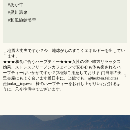
#あか牛
#黒川温泉
#和風旅館美里
地震大丈夫ですか？今、地球がものすごくエネルギーを出してい
ます。
★★★和食に合うハーブティー★★★女性の強い味方️リラックス
効果、ストレスフリーノンカフェインで安心心も体も癒されるハ
ーブティーはいかがですか？(3種類ご用意しております)当館の美
里会席にもよく合います近日中に、当館でも、@herbtea.felicitea
@junko__togawa 様のハーブティーをお召し上がりいただけるよ
うに、只今準備中でございます。