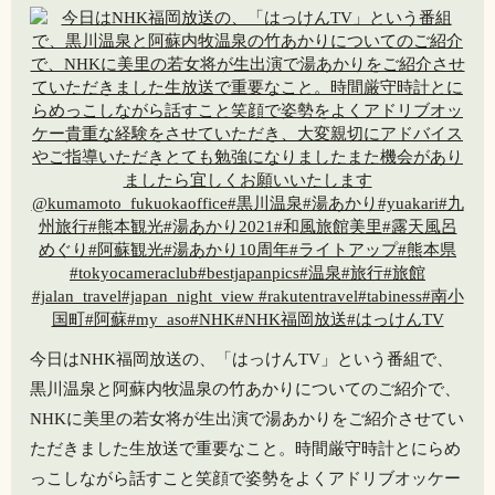
今日はNHK福岡放送の、「はっけんTV」という番組で、
黒川温泉と阿蘇内牧温泉の竹あかりについてのご紹介で、
NHKに美里の若女将が生出演で湯あかりをご紹介させてい
ただきました️生放送で重要なこと。時間厳守️時計とにらめ
っこしながら話すこと️笑顔で姿勢をよく️アドリブオッケー️