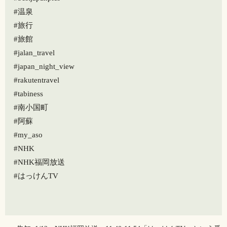
#温泉
#旅行
#旅館
#jalan_travel
#japan_night_view
#rakutentravel
#tabiness
#南小国町
#阿蘇
#my_aso
#NHK
#NHK福岡放送
#はっけんTV