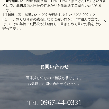
■告知■1/12 NHK福岡放送 11:40-11:54「はっけんTV」という番
組で、黒川温泉と阿蘇の竹あかりを生放送でご紹介いただきま
す。
1月10日に黒川温泉のとんどやが行われました「どんどや」と
は、、、刈り取り跡の残る田などに長い竹を3、4本組んで立て、
そこにその年飾った門松や注連飾り、書き初めで書いた物を持ち
寄って焼く。
お問い合わせ
団体貸し切りのご相談も承ります。
お気軽にお問い合わせください。
0967-44-0331
TEL