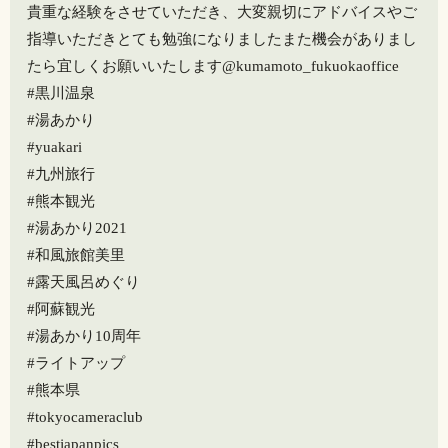
貴重な経験をさせていただき、大変親切にアドバイスやご
指導いただきとても勉強になりました️また機会がありまし
たら宜しくお願いいたします@kumamoto_fukuokaoffice
#黒川温泉
#湯あかり
#yuakari
#九州旅行
#熊本観光
#湯あかり2021
#和風旅館美里
#露天風呂めぐり
#阿蘇観光
#湯あかり10周年
#ライトアップ
#熊本県
#tokyocameraclub
#bestjapanpics