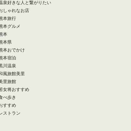
#温泉好きな人と繋がりたい
#おしゃれなお店
#熊本旅行
#熊本グルメ
熊本
#熊本県
#熊本おでかけ
#熊本宿泊
#黒川温泉
#和風旅館美里
#美里旅館
#若女将おすすめ
#食べ歩き
#おすすめ
#レストラン