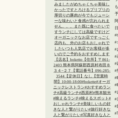
予
阿
日
#