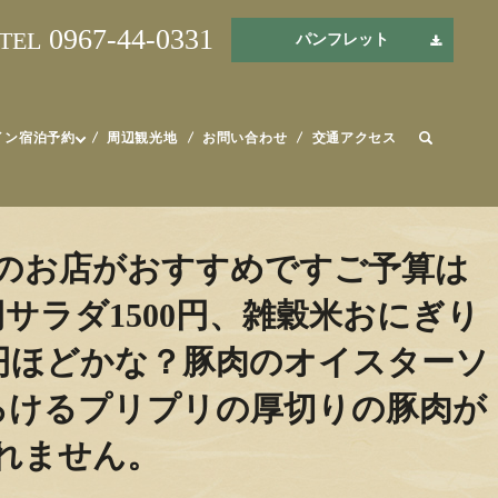
0967-44-0331
TEL
パンフレット
イン宿泊予約
周辺観光地
お問い合わせ
交通アクセス
のお店がおすすめですご予算は
円サラダ1500円、雑穀米おにぎり
500円ほどかな？豚肉のオイスターソ
ろけるプリプリの厚切りの豚肉が
れません。