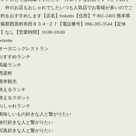
も、外のお店もおしゃれでしたいつも人気店でお客様が多いのでご
約をおすすめします【店名】boketto【住所】〒861-2403 熊本県
蘇郡西原村布田８３４−２７【電話番号】096-285-3544【定休
】なし【営業時間】10:00-18:00
bokette
#オーガニックレストラン
#おすすめランチ
#高級ランチ
#西原村
#熊本観光
#映えるランチ
#映えるスポット
#おしゃれランチ
#美味しいもの好きな人と繋がりたい
#旅行好きな人と繋がりたい
#写真好きな人と繋がりたい