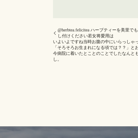
@herbtea.felicitea ハーブティ
し付けください若女将愛用は
いよいよですね️当時お腹の中にいらっしゃ
「そろそろお生まれになる頃では？？」と
今病院に着いたとことのことでしたなんとも
し。