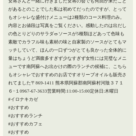
女将さんと一緒に行きました女将の会でも何回か来たこと
があるとのことでした️私は初めてだったのですが、とって
もオシャレな盛付けメニューは2種類のコース料理のみ。
内容とお値段は写真をご覧ください。感動したのは出だし
の色とりどりのサラダ🥗ソースが5種類ほどあって色味も
素敵でカラフル味も素材の味と自家製のソースがとてもマ
ッチしていて、ほんの一口ずつがとても良かった️全体的に
量はちょうど満腹多すぎず少なすぎず女性には完璧なメニ
ューです南阿蘇へお出かけの際のランチ️の候補に、こちら
もオシャレでおすすめのお店です️オリーブオイルも販売さ
れてました〒869-1411 熊本県阿蘇郡南阿蘇村河陰３７１
６−１0967-67-3633営業時間:11:00-15:00定休日:木曜日
#イロナキカゼ
#おすすめ
#おすすめランチ
#おすすめカフェ
#おすすめ