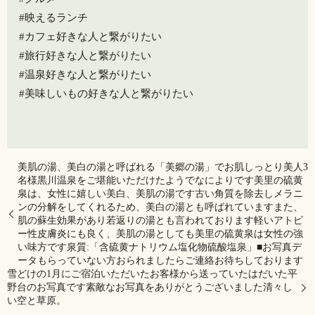
#映えるランチ
#カフェ好きな人と繋がりたい
#旅行好きな人と繋がりたい
#温泉好きな人と繋がりたい
#美味しいもの好きな人と繋がりたい
美肌の湯、美白の湯と呼ばれる「美郷の湯」でお肌しっとり美人3
名様黒川温泉をご堪能いただけたようでなによりです美里の硫黄
泉は、女性に嬉しい美白、美肌の湯です️古い角質を除去しメラニ
ンの分解をしてくれるため、美白の湯とも呼ばれていますまた、
肌の蘇生効果があり若返りの湯とも言われております軽いアトピ
ー性皮膚炎にも良く、美肌の湯としても美里の硫黄泉は女性の強
い味方です泉質:「含硫黄ナトリウム塩化物硫酸塩泉」■お写真デ
ータもらっていない方おられましたらご連絡お待ちしております
雪どけの1月にご宿泊いただいたお客様から送っていたはだいた平
野台のお写真です️素敵なお写真をありがとうございました清々し
い空と草原。