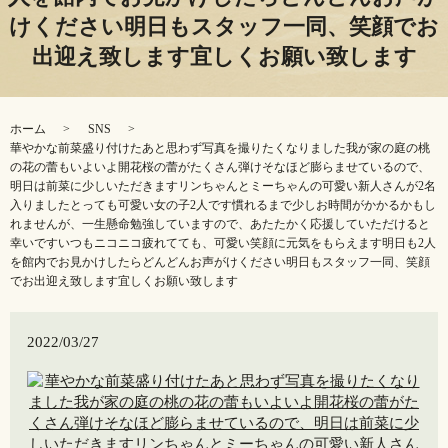
けください明日もスタッフ一同、笑顔でお
出迎え致します宜しくお願い致します️
ホーム
SNS
華やかな前菜盛り付けたあと思わず写真を撮りたくなりました️我が家の庭の桃
の花の蕾もいよいよ開花桜の蕾がたくさん弾けそなほど膨らませているので、
明日は前菜に少しいただきますリンちゃんとミーちゃんの可愛い新人さんが2名
入りましたとっても可愛い女の子2人です慣れるまで少しお時間がかかるかもし
れませんが、一生懸命勉強していますので、あたたかく応援していただけると
幸いですいつもニコニコ️疲れてても、可愛い笑顔に元気をもらえます明日も2人
を館内でお見かけしたらどんどんお声がけください明日もスタッフ一同、笑顔
でお出迎え致します宜しくお願い致します️
2022/03/27