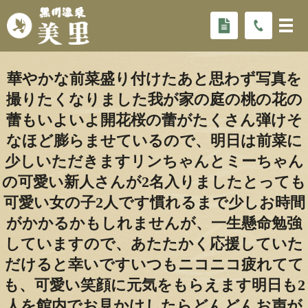
華やかな前菜盛り付けたあと思わず写真を
撮りたくなりました️我が家の庭の桃の花の
蕾もいよいよ開花桜の蕾がたくさん弾けそ
なほど膨らませているので、明日は前菜に
少しいただきますリンちゃんとミーちゃん
の可愛い新人さんが2名入りましたとっても
可愛い女の子2人です慣れるまで少しお時間
がかかるかもしれませんが、一生懸命勉強
していますので、あたたかく応援していた
だけると幸いですいつもニコニコ️疲れてて
も、可愛い笑顔に元気をもらえます明日も2
人を館内でお見かけしたらどんどんお声が