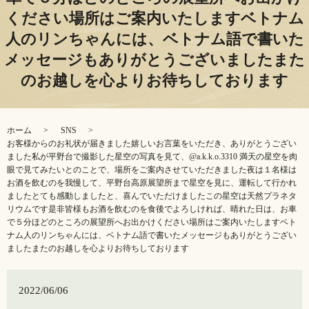
ください場所はご案内いたしますベトナム
人のリンちゃんには、ベトナム語で書いた
メッセージもありがとうございましたまた
のお越しを心よりお待ちしております
ホーム
SNS
お客様からのお礼状が届きました嬉しいお言葉をいただき、ありがとうござい
ました私が平野台で撮影した星空の写真を見て、@a.k.k.o.3310 満天の星空を肉
眼で見てみたいとのことで、場所をご案内させていただきました️夜は１名様は
お酒を飲むのを我慢して、平野台高原展望所まで星空を見に、運転して行かれ
ましたとても感動しましたと、喜んでいただけましたこの星空は天然プラネタ
リウムです是非皆様もお酒を飲むのを食後でよろしければ、晴れた日は、お車
で５分ほどのところの展望所へお出かけください場所はご案内いたしますベト
ナム人のリンちゃんには、ベトナム語で書いたメッセージもありがとうござい
ましたまたのお越しを心よりお待ちしております
2022/06/06