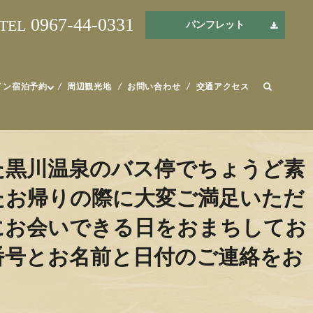
0967-44-0331
TEL
パンフレット
イン宿泊予約
周辺観光地
お問い合わせ
交通アクセス
た黒川温泉のバス停でちょうど素
️お帰りの際に大変ご満足いただ
にお会いできる日をおまちしてお
番号とお名前と日付のご連絡をお