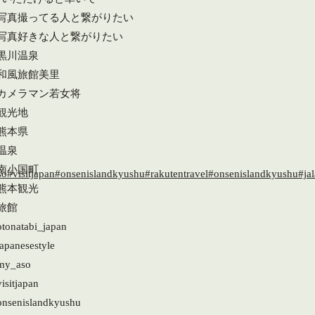
#写真撮ってる人と繋がりたい
#写真好きな人と繋がりたい
#黒川温泉
#和風旅館美里
#カメラマン若女将
#観光地
#熊本県
温泉
#南小国町
#熊本観光
旅館
otonatabi_japan
apanesestyle
my_aso
isitjapan
onsenislandkyushu