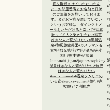
#
#
#
#j
#
#v
#