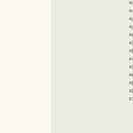
#r
#
#j
#
#
#
#
#