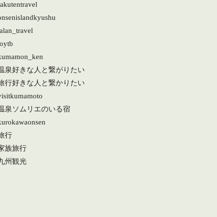
akutentravel
onsenislandkyushu
alan_travel
joytb
kumamon_ken
#温泉好きな人と繋がりたい
#旅行好きな人と繋かりたい
visitkumamoto
#温泉ソムリエのいる宿
kurokawaonsen
旅行
#家族旅行
#九州観光