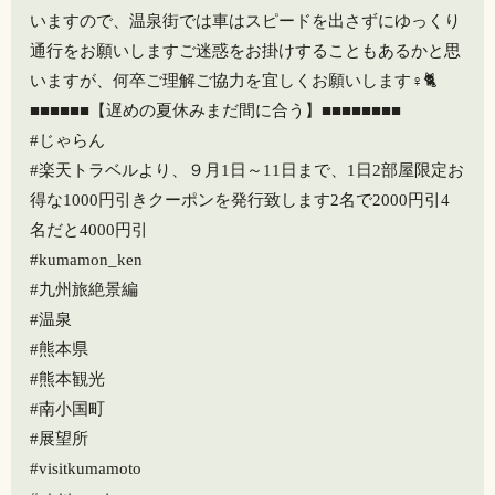
いますので、温泉街では車はスピードを出さずにゆっくり
通行をお願いしますご迷惑をお掛けすることもあるかと思
いますが、何卒ご理解ご協力を宜しくお願いします‍♀️🐈️
■■■■■■【遅めの夏休みまだ間に合う️】■■■■■■■■
#じゃらん
#楽天トラベルより、９月1日～11日まで、1日2部屋限定️お
得な1000円引きクーポンを発行致します️2名で2000円引️4
名だと4000円引️️
#kumamon_ken
#九州旅絶景編
#温泉
#熊本県
#熊本観光
#南小国町
#展望所
#visitkumamoto