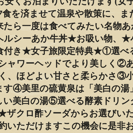
お安くお泊まりいただけます️(女子
と夕食を済ませて温泉や散策に、ま
たら一度は食べてみたい️名物あ
ヘルシーあか牛丼★お吸い物、★
付き️★女子旅限定特典★①選べ
シャワーヘッドでより美しく②
なく、ほどよい甘さと柔らかさ③
ます④美里の硫黄泉は「美白の湯
しい美白の湯️⑤選べる酵素ドリン
★ザクロ酢ソーダからお選びいた
約いただけますこの機会に是非