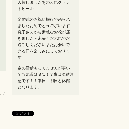
入荷しましたあの人気クラフ
トビール
金婚式のお祝い旅行で来られ
ましたおめでとうございます
息子さんから素敵なお花が届
きました～末長くお元気でお
過ごしください️またお会いで
きる日を楽しみにしておりま
す
春の雪積もってませんが寒い
でも気温は３℃！？夜は凍結注
意です！！本日、明日と休館
となります。
た