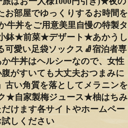
旅はお一人様1000円引き)★夜の
たお部屋でゆっくりするお時間を
か牛丼をご用意美里自慢の特製タ
小鉢★前菜★デザート★あかうし
る可愛い足袋ソックス🧦宿泊者専
あか牛丼はヘルシーなので、女性
小腹がすいても大丈夫おつまみに
」古い角質を落としてメラニンを
ク★自家製梅ジュース★柚はちみ
だけます️各サイトやホームペー
お試しください