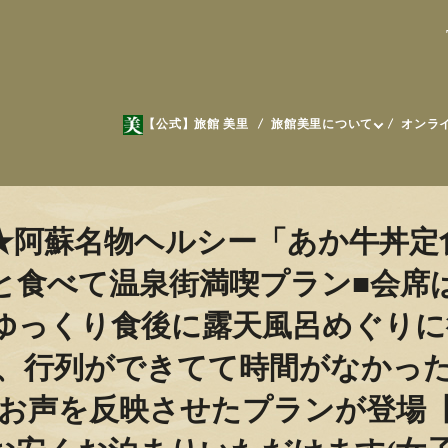
【公式】旅館 美里
旅館美里について
オンラ
★阿蘇名物ヘルシー「あか牛丼定
と食べて温泉街満喫プラン■会席
ゆっくり食後に露天風呂めぐりに
、行列ができてて時間がなかっ
なお声を反映させたプランが登場