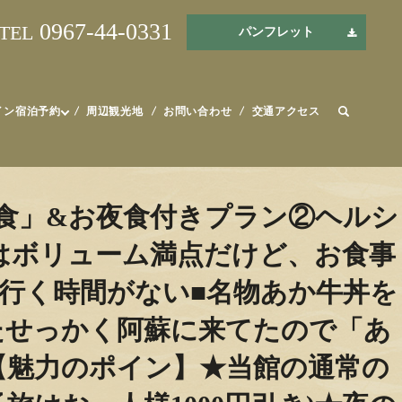
0967-44-0331
TEL
パンフレット
イン宿泊予約
周辺観光地
お問い合わせ
交通アクセス
食」&お夜食付きプラン②ヘルシ
はボリューム満点だけど、お食事
行く時間がない■名物あか牛丼を
たせっかく阿蘇に来てたので「あ
【魅力のポイン】★当館の通常の