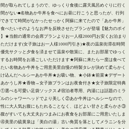
時間が取られてしまうので、ゆっくり食後に露天風呂めぐりに行く
時間がない■名物あか牛丼を食べにお昼に行こうと思ったが、行列
ができてて時間がなかったせっかく阿蘇に来てたので「あか牛丼」
を食べたい️そのようなお声を反映させたプランが登場【魅力のポイ
ン】★当館の通常の会席プランよりお一人様2000円お安くお泊まり
ただけます️(女子旅はお一人様1000円引き)★夜の温泉街滞在時間
を優先️サクッと夕食を済ませて温泉や散策に、またお部屋でゆっく
りするお時間をお過ごしいただけます★阿蘇に来たら一度は食べて
みたい️名物あか牛丼をご用意美里自慢の特製タレが決めて柔らかく
漬け込んだヘルシーあか牛丼★お吸い物、★小鉢★前菜★デザート
★あかうし丼★香物→女子旅プランはお夜食付き️★女子旅限定特典
★①選べる可愛い足袋ソックス🧦宿泊者専用、内湯には話題のミラ
ブルのシャワーヘッドでより美しく②あか牛丼はヘルシーなので、
女性に大人気️お腹にもたれることなく、ほどよい甘さと柔らかさ③
小腹がすいても大丈夫おつまみにお夜食をお部屋にご用意いたしま
す④美里の硫黄泉は「美白の湯」古い角質を落としてメラニンを分