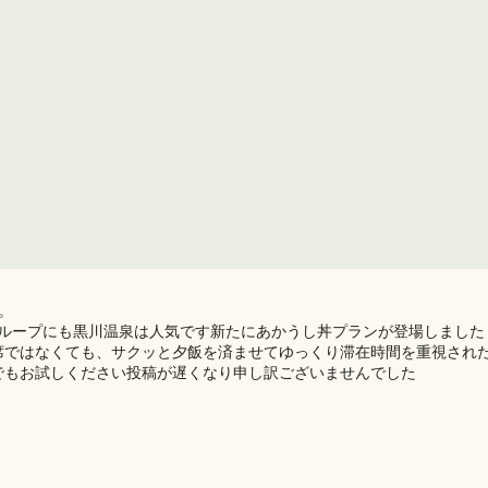
。
ループにも黒川温泉は人気です️新たにあかうし丼プランが登場しました️
席ではなくても、サクッと夕飯を済ませてゆっくり滞在時間を重視され
でもお試しください投稿が遅くなり申し訳ございませんでした