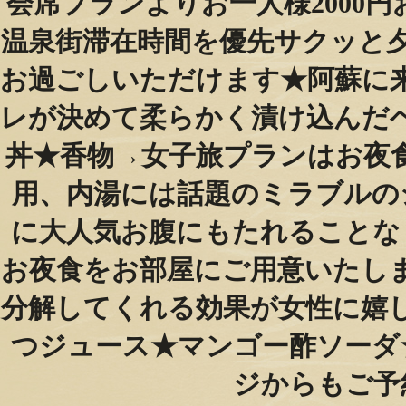
会席プランよりお一人様2000円
温泉街滞在時間を優先️サクッ
お過ごしいただけます★阿蘇に来
レが決めて柔らかく漬け込んだ
丼★香物→女子旅プランはお夜食
用、内湯には話題のミラブルの
に大人気️お腹にもたれること
お夜食をお部屋にご用意いたし
分解してくれる効果が女性に嬉
つジュース★マンゴー酢ソーダ
ジからもご予