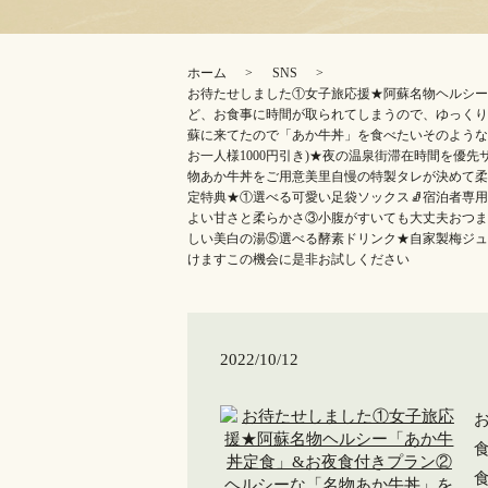
ホーム
SNS
お待たせしました①女子旅応援★阿蘇名物ヘルシー
ど、お食事に時間が取られてしまうので、ゆっくり
蘇に来てたので「あか牛丼」を食べたい️そのような
お一人様1000円引き)★夜の温泉街滞在時間を優
物あか牛丼をご用意美里自慢の特製タレが決めて柔
定特典★①選べる可愛い足袋ソックス🧦宿泊者専
よい甘さと柔らかさ③小腹がすいても大丈夫おつま
しい美白の湯️⑤選べる酵素ドリンク★自家製梅ジ
けますこの機会に是非お試しください
2022/10/12