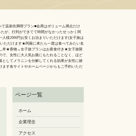
べて温泉街満喫プラン■会席はボリューム満点だけ
ったが、行列ができてて時間がなかったせっかく阿
様2000円お安くお泊まりいただけます️(女子旅は
しいただけます★阿蘇に来たら一度は食べてみたい️名
丼★香物→女子旅プランはお夜食付き️★女子旅限
ので、女性に大人気️お腹にもたれることなく、ほど
落としてメラニンを分解してくれる効果が女性に嬉
けます️各サイトやホームページからもご予約いただ
ホーム
企業理念
アクセス