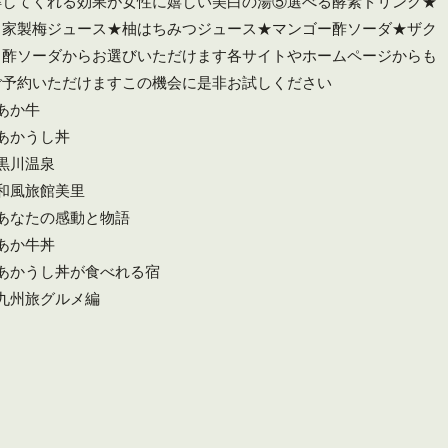
解してくれる効果が女性に嬉しい美白の湯️⑤選べる酵素ドリンク★
自家製梅ジュース★柚はちみつジュース★マンゴー酢ソーダ★ザク
ロ酢ソーダからお選びいただけます️各サイトやホームページからも
ご予約いただけますこの機会に是非お試しください
#あか牛
#あかうし丼
#黒川温泉
#和風旅館美里
#あなたの感動と物語
#あか牛丼
#あかうし丼が食べれる宿
#九州旅グルメ編