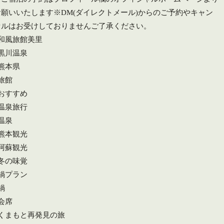
お願いいたします️※DM(ダイレクトメール)からのご予約やキャン
セルはお受けしておりませんご了承ください。
#和風旅館美里
#黒川温泉
#熊本県
旅館
#おすすめ
#温泉旅行
温泉
#熊本観光
#阿蘇観光
#冬の味覚
#鍋プラン
鍋
会席
#くまもと再発見の旅