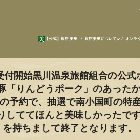
【公式】旅館 美里
旅館美里について
オンラ
受付開始️黒川温泉旅館組合の公
豚「りんどうポーク」のあった
らの予約で、抽選で南小国町の特
りしててほんと美味しかったです️
を持ちまして終了となります。