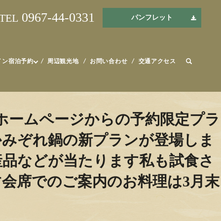
0967-44-0331
TEL
パンフレット
イン宿泊予約
周辺観光地
お問い合わせ
交通アクセス
式ホームページからの予約限定プラ
かみぞれ鍋の新プランが登場しま
産品などが当たります私も試食さ
会席でのご案内のお料理は3月末