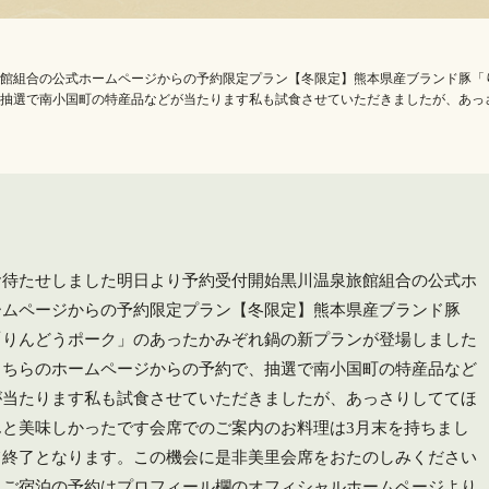
泉旅館組合の公式ホームページからの予約限定プラン【冬限定】熊本県産ブランド豚
、抽選で南小国町の特産品などが当たります私も試食させていただきましたが、あっ
お待たせしました️明日より予約受付開始️黒川温泉旅館組合の公式ホ
ームページからの予約限定プラン【冬限定】熊本県産ブランド豚
「りんどうポーク」のあったかみぞれ鍋の新プランが登場しました️
こちらのホームページからの予約で、抽選で南小国町の特産品など
が当たります私も試食させていただきましたが、あっさりしててほ
んと美味しかったです️会席でのご案内のお料理は3月末を持ちまし
て終了となります。この機会に是非美里会席をおたのしみください
▲ご宿泊の予約はプロフィール欄のオフィシャルホームページより