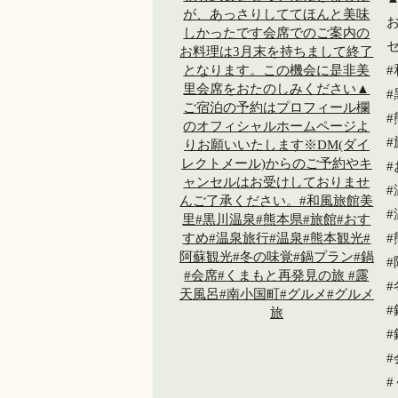
#
#
#
#