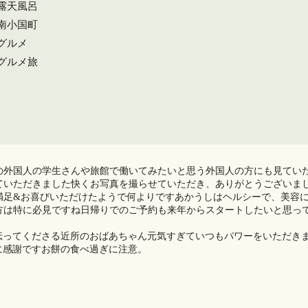
#露天風呂
#南小国町
#グルメ
#グルメ旅
の外国人の学生さんや旅館で働いてみたいと思う外国人の方にも見てい
いただきました️快くお写真を撮らせていただき、ありがとうございまし
満足&お喜びいただけたようで何よりですあかうしはヘルシーで、美容
方は特に必見ですね日帰りでのご予約も来年からスタートしたいと思っ
伝ってくださる近所のおばあちゃん元気すぎていつもパワーをいただき
感謝です️お餅の食べ過ぎに注意。