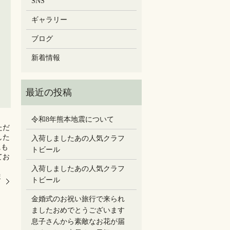
SNS
ギャラリー
ブログ
新着情報
令和8年熊本地震について
ただ
た️
入荷しましたあの人気クラフ
にも
トビール
てお
入荷しましたあの人気クラフ
ま
トビール
金婚式のお祝い旅行で来られ
ましたおめでとうございます
息子さんから素敵なお花が届