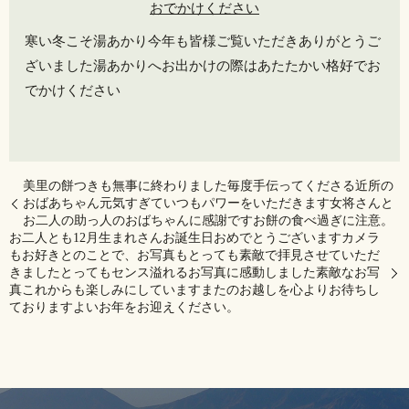
寒い冬こそ湯あかり今年も皆様ご覧いただきありがとうご
ざいました️湯あかりへお出かけの際はあたたかい格好でお
でかけください
美里の餅つきも無事に終わりました毎度手伝ってくださる近所の
おばあちゃん元気すぎていつもパワーをいただきます女将さんと
お二人の助っ人のおばちゃんに感謝です️お餅の食べ過ぎに注意。
お二人とも12月生まれさんお誕生日おめでとうございますカメラ
もお好きとのことで、お写真もとっても素敵で拝見させていただ
きましたとってもセンス溢れるお写真️に感動しました素敵なお写
真これからも楽しみにしていますまたのお越しを心よりお待ちし
ております️よいお年をお迎えください。