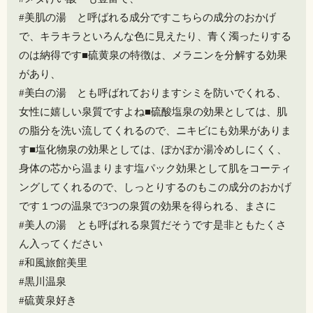
#美肌の湯 と呼ばれる成分ですこちらの成分のおかげ
で、キラキラといろんな色に見えたり、青く濁ったりする
のは納得です️■硫黄泉の特徴は、メラニンを分解する効果
があり、
#美白の湯 とも呼ばれておりますシミを防いでくれる、
女性に嬉しい泉質ですよね■硫酸塩泉の効果としては、肌
の脂分を洗い流してくれるので、ニキビにも効果がありま
す■塩化物泉の効果としては、ぽかぽか湯冷めしにくく、
身体の芯から温まります塩パック効果として肌をコーティ
ングしてくれるので、しっとりするのもこの成分のおかげ
です１つの温泉️で3つの泉質の効果を得られる、まさに
#美人の湯 とも呼ばれる泉質だそうです️是非ともたくさ
ん入ってください️
#和風旅館美里
#黒川温泉
#硫黄泉好き