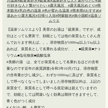
【温泉ソムリエより】美里のお湯は「硫黄泉」ですが、成
分はとっても豊富で、効能としては他の泉質もたくさん含
んでおります️例えば。。。溶存物質が1000㎎以上/1㎏以上
あれば、泉質名として名乗れる成分が、、、■硫黄泉■ナト
リウム■塩化物泉■硫酸塩泉
#美郷の湯 は、全てが泉質名として名乗れるほどの含有
量なのです️近年の泉質調査(令和3年10月)では、溶存物質
の含有量が少し減少し、わずか1000㎎に及ばず、泉質名と
して呼べなくなってしまいました溶存物質以外は、上記の
泉質全て、泉質名として呼べる規定値は超えていますの
で、効能としては間違いなく効果は期待できます️そして、
青く色がつく成分
#メタけい酸 も豊富で、