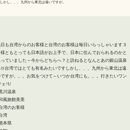
す️しかし、、、九州から東北は遠いですが。
先日も台湾からのお客様と台湾のお客様は毎日いらっしゃいます３
名様ともとっても日本語がお上手で、日本に住んでおられるのかと
思っていました～今からどちらへ？と訪ねると️なんと️あの銀山温泉
へ️☃️台湾ではとても有名みたいです️しかし、、、九州から東北は遠
いですが。。。お気をつけて～️いつか台湾にも。。。行きたいワン
^ェ^U
#黒川温泉
#和風旅館美里
#台湾のお客様
台湾
#熊本県