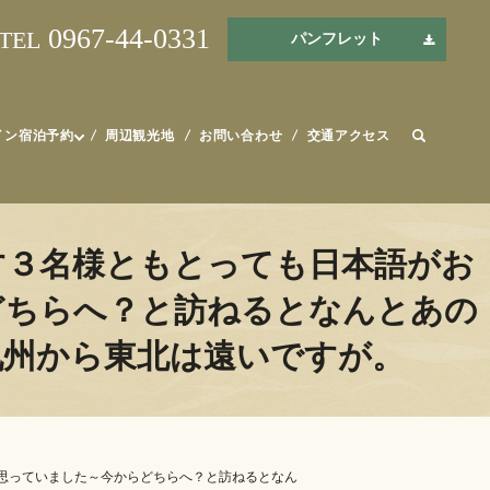
0967-44-0331
TEL
パンフレット
イン宿泊予約
周辺観光地
お問い合わせ
交通アクセス
す３名様ともとっても日本語がお
らへ？と訪ねると️なんと️あの
、九州から東北は遠いですが。
っていました～今からどちらへ？と訪ねると️なん