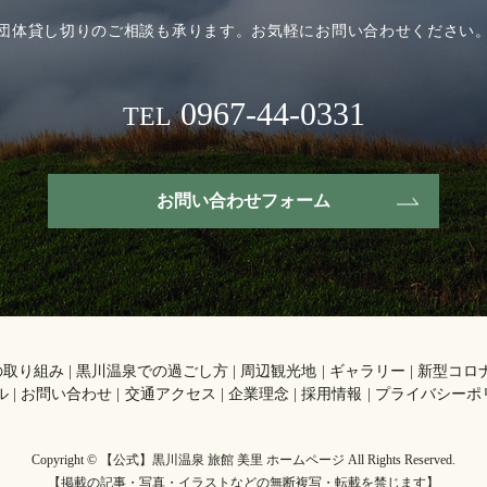
団体貸し切りのご相談も承ります。
お気軽にお問い合わせください
0967-44-0331
TEL
お問い合わせフォーム
の取り組み
黒川温泉での過ごし方
周辺観光地
ギャラリー
新型コロ
ル
お問い合わせ
交通アクセス
企業理念
採用情報
プライバシーポ
Copyright © 【公式】黒川温泉 旅館 美里 ホームページ All Rights Reserved.
【掲載の記事・写真・イラストなどの無断複写・転載を禁じます】