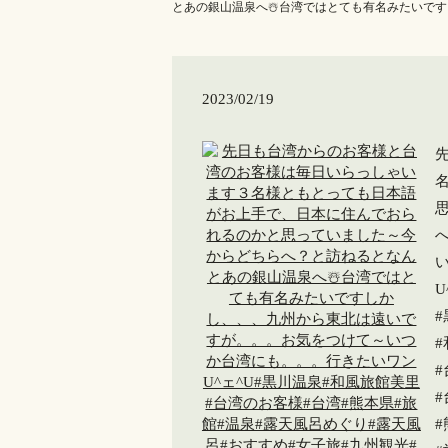
と️あの銀山温泉へ️☃️台湾ではとても有名みたいで
2023/02/19
U
#