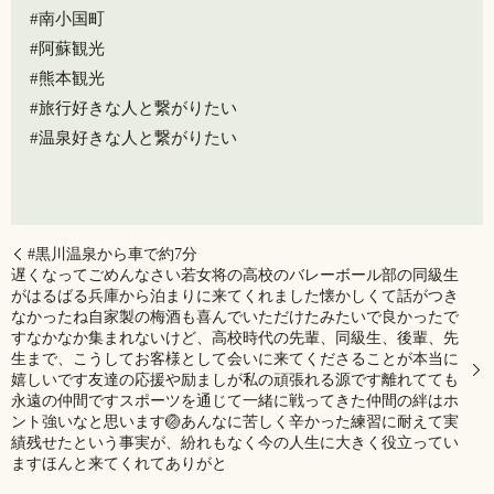
#南小国町
#阿蘇観光
#熊本観光
#旅行好きな人と繋がりたい
#温泉好きな人と繋がりたい
#黒川温泉から車で約7分
遅くなってごめんなさい若女将の高校のバレーボール部の同級生
がはるばる兵庫から泊まりに来てくれました️懐かしくて話がつき
なかったね自家製の梅酒も喜んでいただけたみたいで良かったで
す️なかなか集まれないけど、高校時代の先輩、同級生、後輩、先
生まで、こうしてお客様として会いに来てくださることが本当に
嬉しいです友達の応援や励ましが私の頑張れる源です️離れてても
永遠の仲間ですスポーツを通じて一緒に戦ってきた仲間の絆はホ
ント強いなと思います🏐あんなに苦しく辛かった練習に耐えて実
績残せたという事実が、紛れもなく今の人生に大きく役立ってい
ます️️ほんと来てくれてありがと