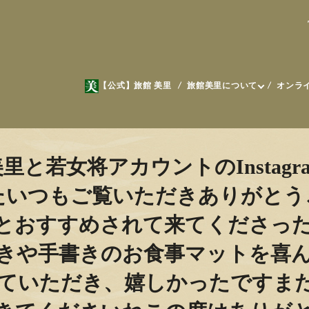
【公式】旅館 美里
旅館美里について
オンラ
里と若女将アカウントのInsta
️いつもご覧いただきありがと
とおすすめされて来てくださっ
きや手書きのお食事マットを喜
ていただき、嬉しかったですま