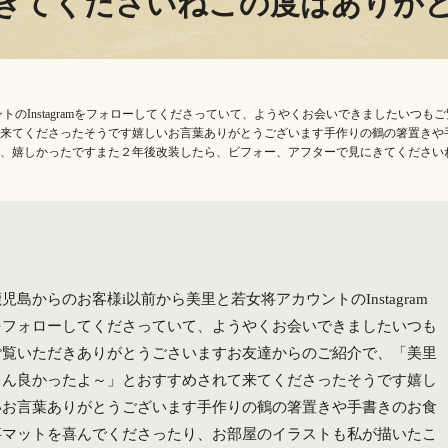
きてくださいね️この度はありが
トのInstagramをフォローしてくださっていて、ようやくお会いできました️いつ
来てくださったそうです嬉しいお言葉ありがとうございます手作りの鶴の箸置きや
、嬉しかったですまた２年後改装したら、ビフォー、アフターで見にきてくださいね
児島からのお客様i️以前から美里と若女将アカウントのInstagram
をフォローしてくださっていて、ようやくお会いできました️いつも
ご覧いただきありがとうごさいますお友達からのご紹介で、「美里
さん良かったよ～」とおすすめされて来てくださったそうです嬉し
いお言葉ありがとうございます手作りの鶴の箸置きや手書きのお食
事マットを喜んでくださったり、お部屋のイラストも私が描いたこ