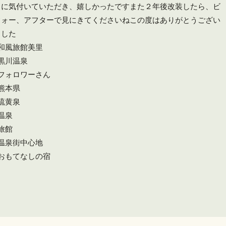
とに気付いていただき、嬉しかったですまた２年後改装したら、ビ
フォー、アフターで見にきてくださいね️この度はありがとうござい
ました
#和風旅館美里
#黒川温泉
#フォロワーさん
#熊本県
#硫黄泉
温泉
旅館
#温泉街中心地
#おもてなしの宿