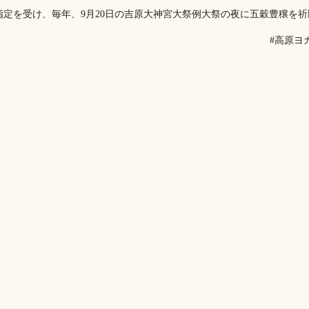
指定を受け、毎年、9月20日の吉原大神宮大祭例大祭の夜に五穀豊穣を祈
#高原ヨ