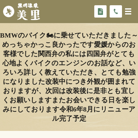
BMWのバイク🏍️に乗せていただきました～️
めっちゃかっこ良かったです️愛媛からのお
客様でした関西弁の私には四国弁がとても
心地よくバイクのエンジンのお話など、い
ろいろ詳しく教えていただき、とても勉強
になりました️改装中につき外観が囲まれて
おりますが、次回は改装後に是非とも宜し
くお願いします️またお会いできる日を楽し
みにしております令和6年8月にリニューア
ル完了予定️