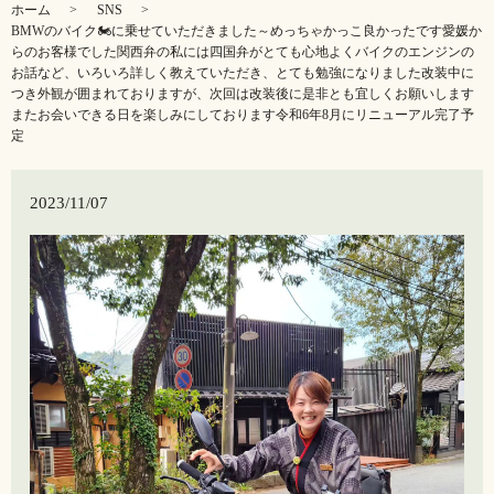
ホーム
SNS
BMWのバイク🏍️に乗せていただきました～️めっちゃかっこ良かったです️愛媛か
らのお客様でした関西弁の私には四国弁がとても心地よくバイクのエンジンの
お話など、いろいろ詳しく教えていただき、とても勉強になりました️改装中に
つき外観が囲まれておりますが、次回は改装後に是非とも宜しくお願いします️
またお会いできる日を楽しみにしております令和6年8月にリニューアル完了予
定️
2023/11/07