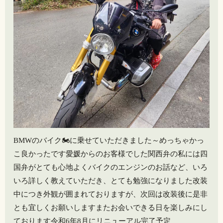
BMWのバイク🏍️に乗せていただきました～️めっちゃかっ
こ良かったです️愛媛からのお客様でした関西弁の私には四
国弁がとても心地よくバイクのエンジンのお話など、いろ
いろ詳しく教えていただき、とても勉強になりました️改装
中につき外観が囲まれておりますが、次回は改装後に是非
とも宜しくお願いします️またお会いできる日を楽しみにし
ております令和6年8月にリニューアル完了予定️