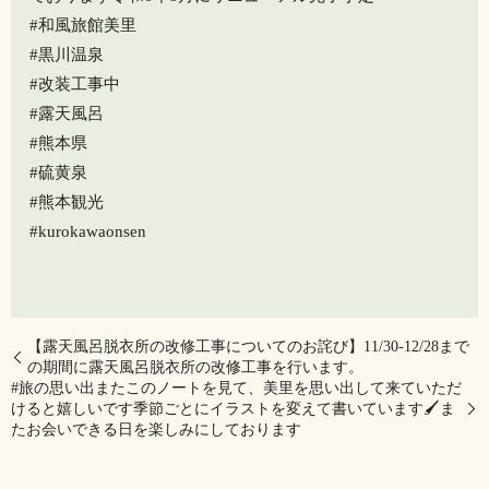
#和風旅館美里
#黒川温泉
#改装工事中
#露天風呂
#熊本県
#硫黄泉
#熊本観光
#kurokawaonsen
【露天風呂脱衣所の改修工事についてのお詫び】11/30-12/28まで
の期間に露天風呂脱衣所の改修工事を行います。
#旅の思い出またこのノートを見て、美里を思い出して来ていただ
けると嬉しいです️季節ごとにイラストを変えて書いています🖌️ま
たお会いできる日を楽しみにしております