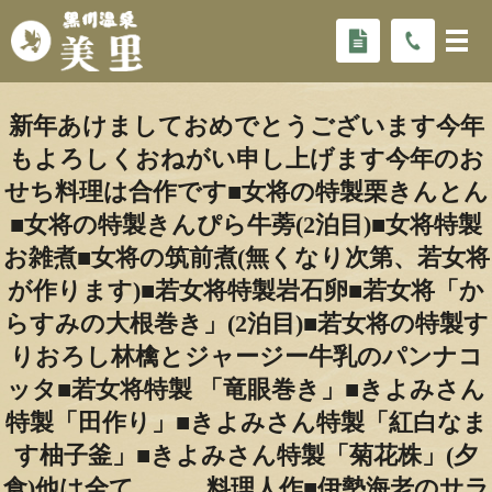
新年あけましておめでとうございます今年
もよろしくおねがい申し上げます今年のお
せち料理は合作です■女将の特製栗きんとん
■女将の特製きんぴら牛蒡(2泊目)■女将特製
お雑煮■女将の筑前煮(無くなり次第、若女将
が作ります)■若女将特製岩石卵■若女将「か
らすみの大根巻き」(2泊目)■若女将の特製す
りおろし林檎とジャージー牛乳のパンナコ
ッタ■若女将特製 「竜眼巻き」■きよみさん
特製「田作り」■きよみさん特製「紅白なま
す柚子釜」■きよみさん特製「菊花株」(夕
食)他は全て、、、料理人作■伊勢海老のサラ