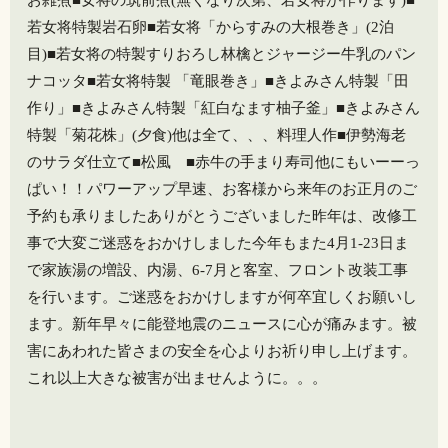
若女将特製岩石卵■若女将「からすみの大根巻き」(2泊
目)■若女将の特製すりおろし林檎とジャージー牛乳のパン
ナコッタ■若女将特製 「竜眼巻き」■きよみさん特製「田
作り」■きよみさん特製「紅白なます柚子釜」■きよみさん
特製「菊花株」(夕食)他は全て、、、料理人作■伊勢海老
のサラダ仕立て■松風 ■赤牛の手まり寿司他にもいーーっ
ぱい！！パワーアップ早速、お客様から来年のお正月のご
予約も承りました️ありがとうございました️昨年は、改修工
事で大変ご迷惑をおかけしました今年もまた4月1-23日ま
で家族湯の増設、内湯、6-7月と客室、フロント改装工事
を行います。ご迷惑をおかけしますが何卒宜しくお願いし
ます。新年早々に能登地震のニュースに心が痛みます。被
害にあわれた皆さまの安全を心よりお祈り申し上げます。
これ以上大きな被害が出ませんように。。。