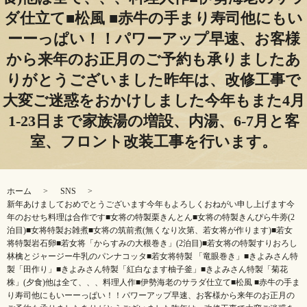
ダ仕立て■松風 ■赤牛の手まり寿司他にもい
ーーっぱい！！パワーアップ早速、お客様
から来年のお正月のご予約も承りました️あ
りがとうございました️昨年は、改修工事で
大変ご迷惑をおかけしました今年もまた4月
1-23日まで家族湯の増設、内湯、6-7月と客
室、フロント改装工事を行います。
ホーム
SNS
新年あけましておめでとうございます今年もよろしくおねがい申し上げます今
年のおせち料理は合作です■女将の特製栗きんとん■女将の特製きんぴら牛蒡(2
泊目)■女将特製お雑煮■女将の筑前煮(無くなり次第、若女将が作ります)■若女
将特製岩石卵■若女将「からすみの大根巻き」(2泊目)■若女将の特製すりおろし
林檎とジャージー牛乳のパンナコッタ■若女将特製 「竜眼巻き」■きよみさん特
製「田作り」■きよみさん特製「紅白なます柚子釜」■きよみさん特製「菊花
株」(夕食)他は全て、、、料理人作■伊勢海老のサラダ仕立て■松風 ■赤牛の手ま
り寿司他にもいーーっぱい！！パワーアップ早速、お客様から来年のお正月の