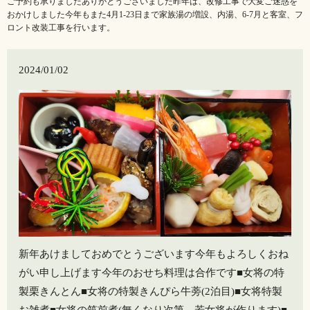
ご予約も承りました️ありがとうございました️昨年は、改修工事で大変ご迷惑を
おかけしました今年もまた4月1-23日まで家族湯の増設、内湯、6-7月と客室、フ
ロント改装工事を行います。
2024/01/02
新年あけましておめでとうございます今年もよろしくおね
がい申し上げます今年のおせち料理は合作です■女将の特
製栗きんとん■女将の特製きんぴら牛蒡(2泊目)■女将特製
お雑煮■女将の筑前煮(無くなり次第、若女将が作ります)■