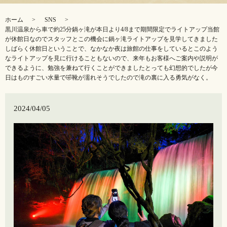
ホーム
SNS
黒川温泉から車で約25分鍋ヶ滝が本日より4/8まで期間限定でライトアップ当館
が休館日なのでスタッフとこの機会に鍋ヶ滝ライトアップを見学してきました
しばらく休館日ということで、なかなか夜は旅館の仕事をしているとこのよう
なライトアップを見に行けることもないので、来年もお客様へご案内や説明が
できるように、勉強を兼ねて行くことができましたとっても幻想的でしたが今
日はものすごい水量で🤣靴が濡れそうでしたので滝の裏に入る勇気がなく。
2024/04/05