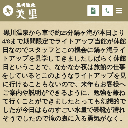
黒川温泉から車で約25分鍋ヶ滝が本日より
4/8まで期間限定でライトアップ当館が休館
日なのでスタッフとこの機会に鍋ヶ滝ライ
トアップを見学してきましたしばらく休館
日ということで、なかなか夜は旅館の仕事
をしているとこのようなライトアップを見
に行けることもないので、来年もお客様へ
ご案内や説明ができるように、勉強を兼ね
て行くことができましたとっても幻想的で
したが今日はものすごい水量で🤣靴が濡れ
そうでしたので滝の裏に入る勇気がなく。