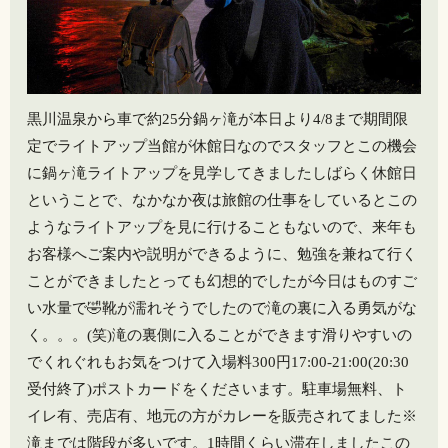
黒川温泉から車で約25分鍋ヶ滝が本日より4/8まで期間限
定でライトアップ当館が休館日なのでスタッフとこの機会
に鍋ヶ滝ライトアップを見学してきましたしばらく休館日
ということで、なかなか夜は旅館の仕事をしているとこの
ようなライトアップを見に行けることもないので、来年も
お客様へご案内や説明ができるように、勉強を兼ねて行く
ことができましたとっても幻想的でしたが今日はものすご
い水量で🤣靴が濡れそうでしたので滝の裏に入る勇気がな
く。。。(笑)滝の裏側に入ることができます️滑りやすいの
でくれぐれもお気をつけて️入場料300円17:00-21:00(20:30
受付終了)ポストカードをくださいます。駐車場無料、ト
イレ有、売店有、地元の方がカレーを販売されてました※
滝までは階段が多いです。1時間くらい滞在しましたこの