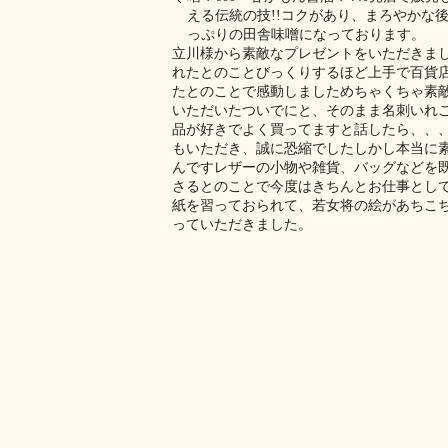
える伝統の技!!コクがあり、まろやかな
っぷりの田舎味噌になっております。
立川様から素敵なプレゼントをいただきま
れたとのこと️びっくりするほど上手で百貨
たとのことで感動しました️めちゃくちゃ素
いただいたついでにと、そのまま名刺いれご
品が好きでよく買ってますと話したら、、
もいただき、誠に恐縮でしたしかし本当に素
んです️レザーの小物や雑貨、バッグなどを既
さるとのことで今度はきちんとお仕事として
紙を習っておられて、若女将の絵があちこ
っていただきました。