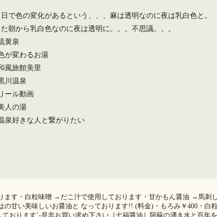
１日で色の変化があるという、、、麻は透明なのに夜は乳白色と。
また朝から乳白色なのに夜は透明に。。。不思議。。。️
#硫黄泉
#色が変わるお湯
#和風旅館美里
#黒川温泉
#リール動画
#美人の湯
#温泉好きな人と繋がりたい
ります・白粒味噌 →だこ汁で使用しております・甘かもん醤油 →馬刺
の甘い美味しいお醤油と なっております!! (料金)・もろみ￥400・白
売しております︎´-是非お買い求め下さい［七福醤油］阿蘇の湧き水と百年