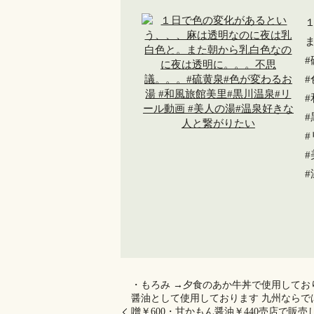
・もろみ →夕食のあか牛丼で使用してお
醤油として使用しております 九州ならでは
噌￥600・甘かもん醤油￥440売店で販