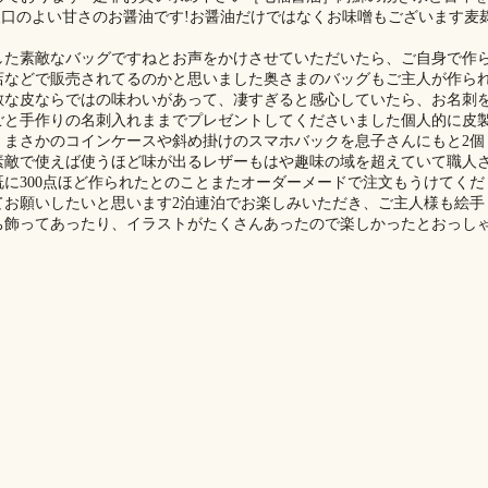
後口のよい甘さのお醤油です!お醤油だけではなくお味噌もございます麦
した素敵なバッグですねとお声をかけさせていただいたら、ご自身で作
店などで販売されてるのかと思いました奥さまのバッグもご主人が作ら
敵な皮ならではの味わいがあって、凄すぎると感心していたら、お名刺
と手作りの名刺入れままでプレゼントしてくださいました️個人的に皮
、まさかのコインケースや斜め掛けのスマホバックを息子さんにもと2個
敵で使えば使うほど味が出るレザー️もはや趣味の域を超えていて職人
に300点ほど作られたとのこと️またオーダーメードで注文もうけてくだ
お願いしたいと思います️2泊連泊でお楽しみいただき、ご主人様も絵手
ち飾ってあったり、イラストがたくさんあったので楽しかったとおっし