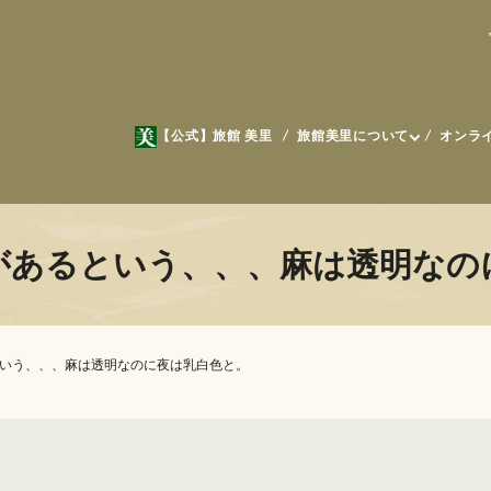
【公式】旅館 美里
旅館美里について
オンラ
があるという、、、麻は透明なの
いう、、、麻は透明なのに夜は乳白色と。