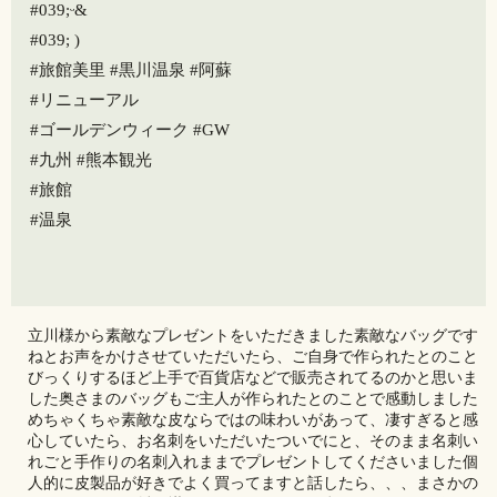
#039;ᵕ&
#039; )
#旅館美里 #黒川温泉 #阿蘇
#リニューアル
#ゴールデンウィーク #GW
#九州 #熊本観光
#旅館
#温泉
立川様から素敵なプレゼントをいただきました素敵なバッグです
ねとお声をかけさせていただいたら、ご自身で作られたとのこと️
びっくりするほど上手で百貨店などで販売されてるのかと思いま
した奥さまのバッグもご主人が作られたとのことで感動しました️
めちゃくちゃ素敵な皮ならではの味わいがあって、凄すぎると感
心していたら、お名刺をいただいたついでにと、そのまま名刺い
れごと手作りの名刺入れままでプレゼントしてくださいました️個
人的に皮製品が好きでよく買ってますと話したら、、、まさかの