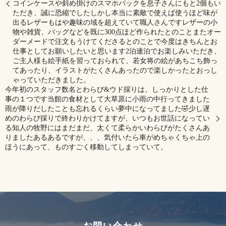
コインケースや斜め掛けのスマホバックを息子さんにもと2個もい
ただき、誠に恐縮でしたしかし本当に素敵で使えば使うほど味が
出るレザー️もはや趣味の域を超えていて職人さんです️レザーの小
物や雑貨、バッグなどを既に300点ほど作られたとのこと️またオー
ダーメードで注文もうけてくださるとのことで今度はきちんとお
仕事としてお願いしたいと思います️2泊連泊でお楽しみいただき、
ご主人様も絵手紙を習っておられて、若女将の絵があちこち飾っ
てあったり、イラストがたくさんあったので楽しかったとおっし
ゃっていただきました。
今年初のスタッフ数名とわらび&ウド採りは、しっかりとした仕
事の１つです当館の食材として大草原に小雨の中行ってきました
雨が降りだしたことも忘れるくらい夢中になってました🤣少し遅
めのわらび採りで終わりかけてますが、いつもお世話になってい
る知人の牧野にはまだまだ、太くて柔らかいわらびがたくさんあ
りましたあるあるですが、、、気付いたら車がめちゃくちゃ上の
ほうにあって、ものすごく移動してしまっていて。