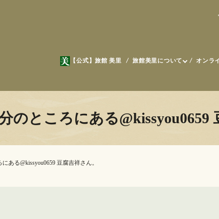
【公式】旅館 美里
旅館美里について
オンラ
のところにある@kissyou065
ある@kissyou0659 豆腐吉祥さん。