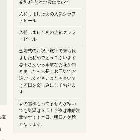
令和8年熊本地震について
入荷しましたあの人気クラフ
トビール
入荷しましたあの人気クラフ
トビール
金婚式のお祝い旅行で来られ
ましたおめでとうございます
息子さんから素敵なお花が届
きました～末長くお元気でお
過ごしください️またお会いで
きる日を楽しみにしておりま
す
春の雪積もってませんが寒い
でも気温は３℃！？夜は凍結注
の度
意です！！本日、明日と休館
となります。
発