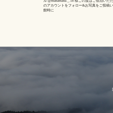
ル:@manamana._.18 様この度はご宿
のアカウントをフォロー&お写真をご投稿
館時に