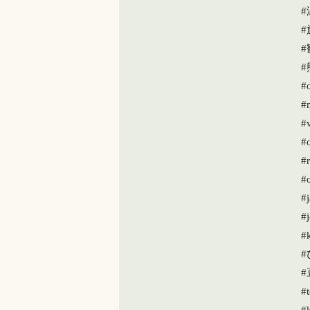
#
#
#
#
#v
#
#r
#
#j
#
#
#