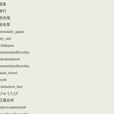
温泉
旅行
#観光地
#熊本県
otonatabi_japan
my_aso
isitjapan
onsenislandkyushu
akutentravel
onsenislandkyushu
alan_travel
joytb
kumamon_ken
#びゅうたび
#豆腐吉祥
tokyocameraclub