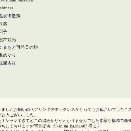
kyushuambassador
abiness
#温泉街散策
豆腐
団子
#熊本観光
#くまもと再発見の旅
#湯めぐり
#豆腐吉祥
ました️お揃いのペアリングのネックレスがとってもお似合いでしたこ
がとうございました。
️オシャレすぎてどこの湯あかりかわかりませんでした️素敵な構図で新
りますお写真提供: @ken.shi_ha.shi.o07 様モデ