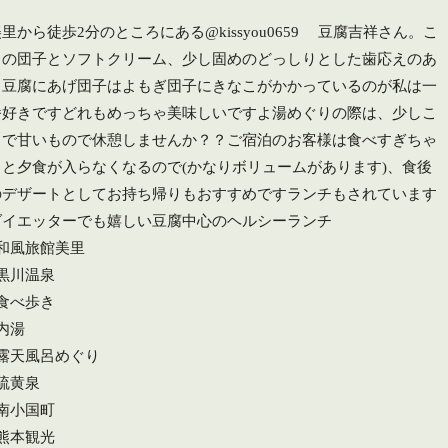
里から徒歩2分のところにある@kissyou0659 豆腐吉祥さん。こ
この団子とソフトクリーム、少し固めのどっしりとした歯応えのあ
る豆腐にあげ️団子はよもぎ団子にきなこがかかっているのが私は一
番好きですどれもめっちゃ美味しいですよ湯めぐりの際は、少しこ
こで甘いもので休憩しませんか？？ご宿泊のお客様は食べすぎちゃ
うと夕食が入らなくなるので(かなりボリュームがあります)、食後
のデザートとしてお持ち帰りもおすすめですランチもされています
ダイエッターでも嬉しい豆腐中心のヘルシーランチ
#和風旅館美里
#黒川温泉
#食べ歩き
内湯
#露天風呂めぐり
#硫黄泉
#南小国町
#熊本観光