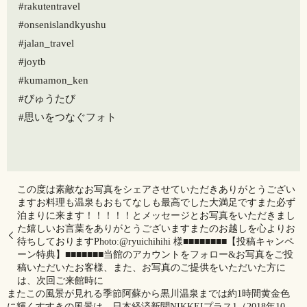
#rakutentravel
#onsenislandkyushu
#jalan_travel
#joytb
#kumamon_ken
#びゅうたび
#思いをつなぐフォト
この度は素敵なお写真をシェアさせていただきありがとうござい
ますお料理も温泉もおもてなしも最高でした大満足です️また必ず
泊まりに来ます！！！！！とメッセージとお写真をいただきまし
た嬉しいお言葉をありがとうございますまたのお越しを心よりお
待ちしておりますPhoto:@ryuichihihi 様■■■■■■■■【投稿キャンペ
ーン特典】■■■■■■■当館のアカウントをフォロー&お写真をご投
稿いただいたお客様、また、お写真のご提供をいただいた方に
は、次回ご来館時に
またこの風景が見れる季節阿蘇から黒川温泉までは約1時間黄金色
に輝くすすきの風景は、日本経済新聞NIKKEIプラス1（2018年10