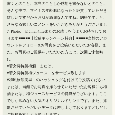
書くとのこと。本当のことしか感想を書かないとのこと。
そんな中で、マイナス年齢肌になったと絶賛していただき
嬉しいですだからお肌が綺麗なんですね。納得です。と、
さらなる嬉しいコメントをいただきありがとうございまし
たPhoto: @5man4lifeまたのお越しを心よりお待ちしてお
ります️■■■■■【投稿キャンペーン特典】■■■■■当館のアカ
ウントをフォロー&お写真をご投稿いただいたお客様、ま
た、お写真のご提供をいただいた方には、次回ご来館時
に
#若女将特製梅酒 または、
#若女将特製梅ジュース をサービス致します
#和風旅館美里 のハッシュタグを付けてご投稿ください️
または、当館でお写真を撮らせていただいたお客様にも梅
酒または、梅ジュースサービスの特典がございます。ここ
でしか飲めない人気のオリジナルドリンクです。また、撮
影させていただいたデータは差し上げておりますどしどし
ご投稿を宜しくお願いします‍♀️