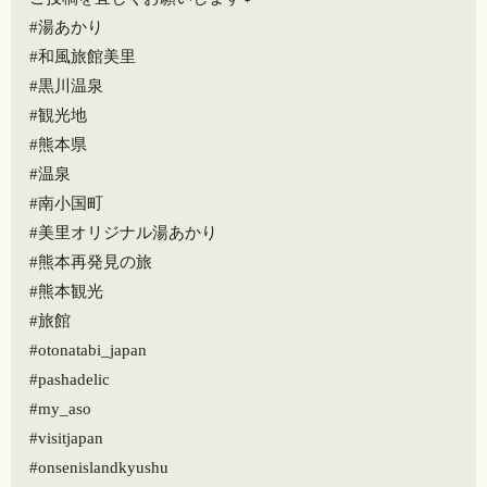
#湯あかり
#和風旅館美里
#黒川温泉
#観光地
#熊本県
#温泉
#南小国町
#美里オリジナル湯あかり
#熊本再発見の旅
#熊本観光
#旅館
#otonatabi_japan
#pashadelic
#my_aso
#visitjapan
#onsenislandkyushu