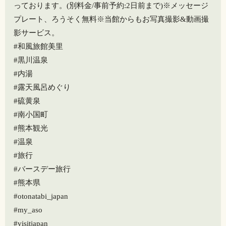
っております。(別料金/事前予約:2日前まで)※メッセージ
プレート、ろうそく無料※当館からもお写真撮影&動画撮
影サービス。
#和風旅館美里
#黒川温泉
#内湯
#露天風呂めぐり
#硫黄泉
#南小国町
#熊本観光
#温泉
#旅行
#バースデー旅行
#熊本県
#otonatabi_japan
#my_aso
#visitjapan