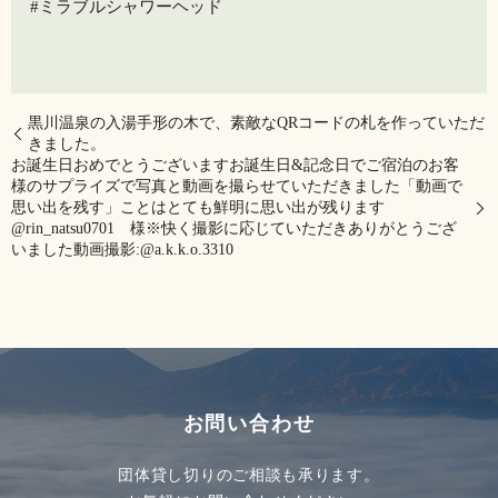
#ミラブルシャワーヘッド
黒川温泉の入湯手形の木で、素敵なQRコードの札を作っていただ
きました。
お誕生日おめでとうございますお誕生日&記念日でご宿泊のお客
様のサプライズで写真と動画を撮らせていただきました️「動画で
思い出を残す」ことはとても鮮明に思い出が残ります
@rin_natsu0701 様※快く撮影に応じていただきありがとうござ
いました動画撮影️:@a.k.k.o.3310
お問い合わせ
団体貸し切りのご相談も承ります。