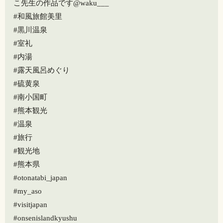
こ先生の作品です@waku___
#和風旅館美里
#黒川温泉
#室礼
#内湯
#露天風呂めぐり
#硫黄泉
#南小国町
#熊本観光
#温泉
#旅行
#観光地
#熊本県
#otonatabi_japan
#my_aso
#visitjapan
#onsenislandkyushu