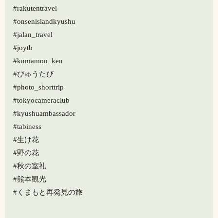
#rakutentravel
#onsenislandkyushu
#jalan_travel
#joytb
#kumamon_ken
#びゅうたび
#photo_shorttrip
#tokyocameraclub
#kyushuambassador
#tabiness
#生け花
#野の花
#秋の室礼
#熊本観光
#くまもと再発見の旅