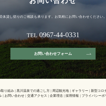
お問い合わせ
団体貸し切りのご相談も承ります。
お気軽にお問い合わせください
0967-44-0331
TEL
お問い合わせフォーム
の取り組み
黒川温泉での過ごし方
周辺観光地
ギャラリー
新型コロ
ル
お問い合わせ
交通アクセス
企業理念
採用情報
プライバシーポ