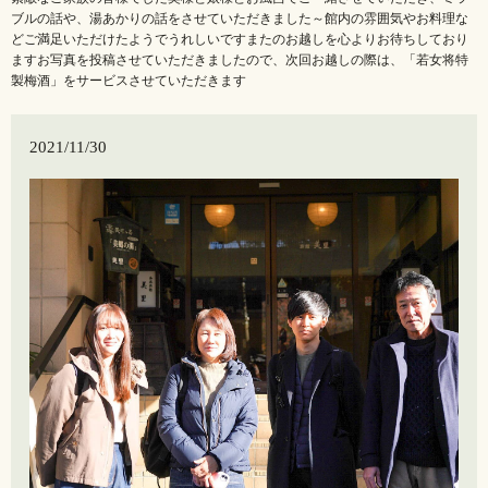
ブルの話や、湯あかりの話をさせていただきました～️館内の雰囲気やお料理な
どご満足いただけたようでうれしいですまたのお越しを心よりお待ちしており
ますお写真を投稿させていただきましたので、次回お越しの際は、「若女将特
製梅酒」をサービスさせていただきます️
2021/11/30