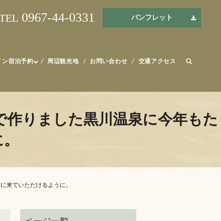
0967-44-0331
TEL
パンフレット
イン宿泊予約
周辺観光地
お問い合わせ
交通アクセス
で作りました黒川温泉に今年もた
に。
方に来ていただけるように。