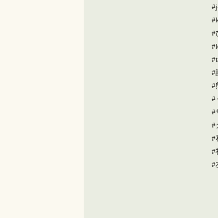
#
#
#
#t