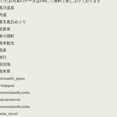
だいたお写真のデータはDMにて無料で差し上げております
#黒川温泉
内湯
#露天風呂めぐり
#硫黄泉
#南小国町
#熊本観光
温泉
旅行
#観光地
#熊本県
otonatabi_japan
isitjapan
onsenislandkyushu
akutentravel
onsenislandkyushu
alan_travel