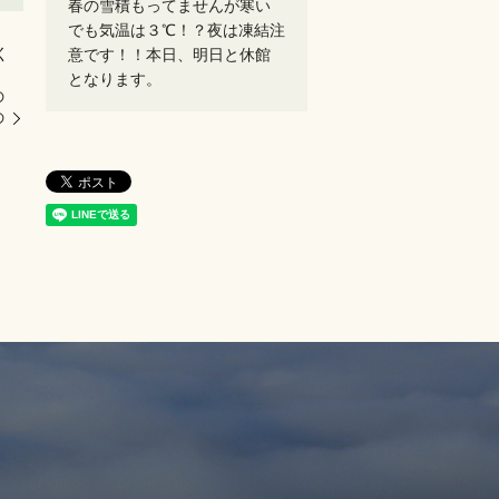
春の雪積もってませんが寒い
でも気温は３℃！？夜は凍結注
く
意です！！本日、明日と休館
。
となります。
の
の