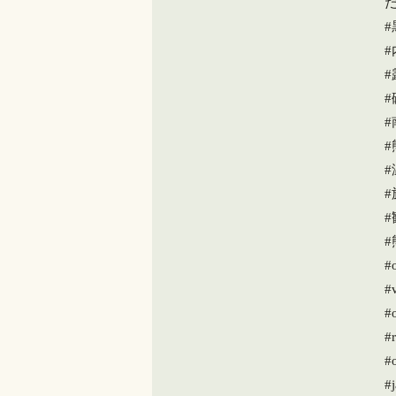
#
#
#
#
#v
#
#r
#
#j