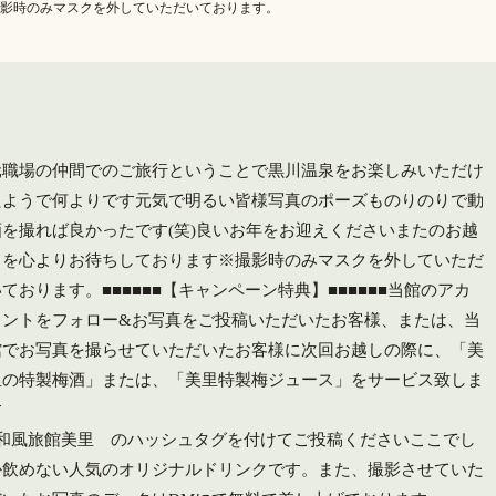
撮影時のみマスクを外していただいております。
元職場の仲間でのご旅行ということで黒川温泉をお楽しみいただけ
たようで何よりです元気で明るい皆様写真のポーズものりのりで動
画を撮れば良かったです(笑)良いお年をお迎えくださいまたのお越
しを心よりお待ちしております️※撮影時のみマスクを外していただ
ております。■■■■■■【キャンペーン特典】■■■■■■当館のアカ
ウントをフォロー&お写真をご投稿いただいたお客様、または、当
館でお写真を撮らせていただいたお客様に次回お越しの際に、「美
里の特製梅酒」または、「美里特製梅ジュース」をサービス致しま
す
#和風旅館美里 のハッシュタグを付けてご投稿ください️ここでし
か飲めない人気のオリジナルドリンクです。また、撮影させていた