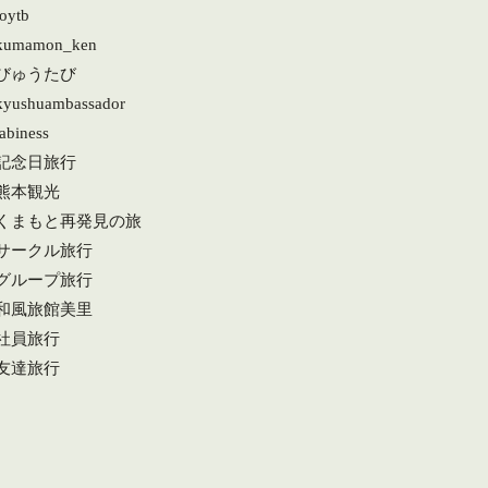
joytb
kumamon_ken
#びゅうたび
kyushuambassador
abiness
#記念日旅行
#熊本観光
#くまもと再発見の旅
#サークル旅行
#グループ旅行
#和風旅館美里
#社員旅行
#友達旅行