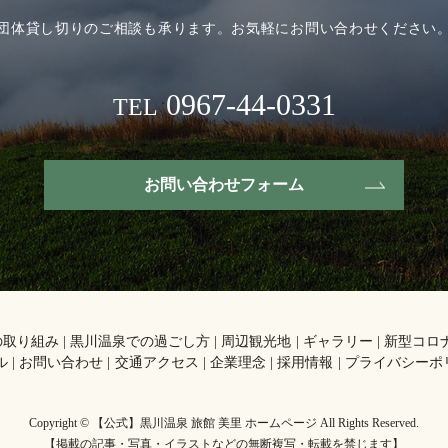
団体貸し切りのご相談も承ります。
お気軽にお問い合わせください
0967-44-0331
TEL
お問い合わせフォーム
の取り組み
黒川温泉での過ごし方
周辺観光地
ギャラリー
新型コロ
ル
お問い合わせ
交通アクセス
企業理念
採用情報
プライバシーポ
Copyright © 【公式】黒川温泉 旅館 美里 ホームページ All Rights Reserved.
【掲載の記事・写真・イラストなどの無断複写・転載を禁じます】