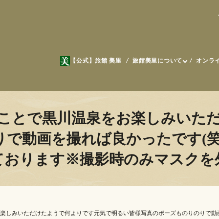
【公式】旅館 美里
旅館美里について
オンラ
ことで黒川温泉をお楽しみいた
りで動画を撮れば良かったです(笑
おります️※撮影時のみマスク
楽しみいただけたようで何よりです元気で明るい皆様写真のポーズものりのりで動画