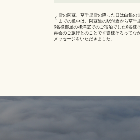
雪の阿蘇、草千里️雪の降った日は白銀の世
までの道中は、阿蘇道の駅付近から草千
6名様部屋の和洋室でのご宿泊でした6名様
再会のご旅行とのことです皆様そろってな
メッセージをいただきました。