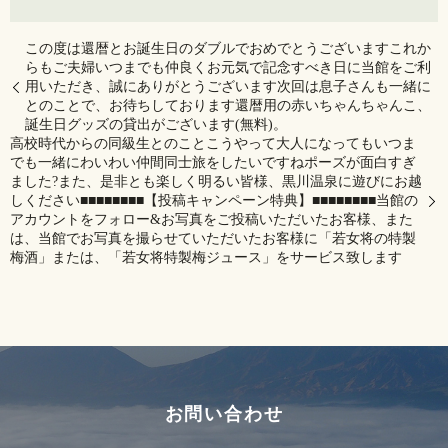
この度は還暦とお誕生日のダブルでおめでとうございますこれか
らもご夫婦いつまでも仲良くお元気で記念すべき日に当館をご利
用いただき、誠にありがとうございます次回は息子さんも一緒に
とのことで、お待ちしております還暦用の赤いちゃんちゃんこ、
誕生日グッズの貸出がございます(無料)。
高校時代からの同級生とのことこうやって大人になってもいつま
でも一緒にわいわい仲間同士旅をしたいですねポーズが面白すぎ
ました?また、是非とも楽しく明るい皆様、黒川温泉に遊びにお越
しください️■■■■■■■■【投稿キャンペーン特典】■■■■■■■■当館の
アカウントをフォロー&お写真をご投稿いただいたお客様、また
は、当館でお写真を撮らせていただいたお客様に「若女将の特製
梅酒」または、「若女将特製梅ジュース」をサービス致します
お問い合わせ