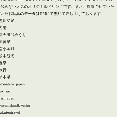
か飲めない人気のオリジナルドリンクです。また、撮影させていた
だいたお写真のデータはDMにて無料で差し上げております
#黒川温泉
内湯
#露天風呂めぐり
#硫黄泉
#南小国町
#熊本観光
温泉
旅行
#熊本県
otonatabi_japan
my_aso
isitjapan
onsenislandkyushu
akutentravel