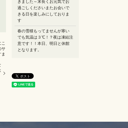
きました～末長くお元気でお
過ごしください️またお会いで
きる日を楽しみにしておりま
す
春の雪積もってませんが寒い
でも気温は３℃！？夜は凍結注
にこ
意です！！本日、明日と休館
のサ
となります。
すま
な
は