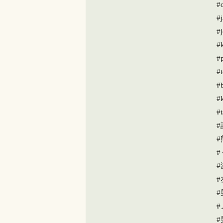
#
#j
#
#
#p
#
#b
#
#t
#