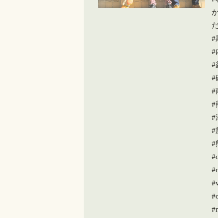
#
#
#
#
#
#v
#
#r