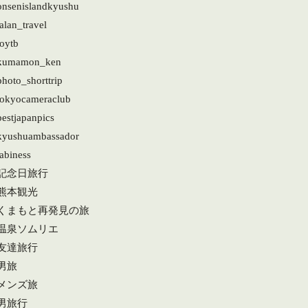
onsenislandkyushu
alan_travel
joytb
kumamon_ken
hoto_shorttrip
tokyocameraclub
estjapanpics
kyushuambassador
abiness
#記念日旅行
#熊本観光
#くまもと再発見の旅
#温泉ソムリエ
#友達旅行
男旅
#メンズ旅
#男旅行