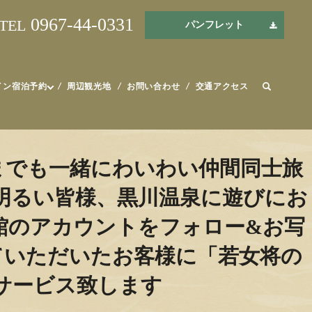
0967-44-0331
TEL
パンフレット
イン宿泊予約
周辺観光地
お問い合わせ
交通アクセス
までも一緒にわいわい仲間同士旅
明るい皆様、黒川温泉に遊びにお
■当館のアカウントをフォロー&お写
ていただいたお客様に「若女将の
サービス致します