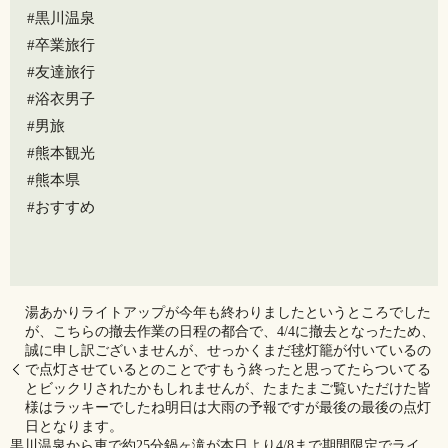
#黒川温泉
#卒業旅行
#友達旅行
#浴衣男子
#男旅
#熊本観光
#熊本県
#おすすめ
湯あかりライトアップが今年も終わりましたというところでした
が、こちらの撤去作業の日程の都合で、4/4に撤去となったため、
誠に申し訳ございませんが、せっかくまだ毬灯籠が付いているの
で点灯させているとのことですもう終ったと思ってたらついてる️
とビックリされたかもしれませんが、たまたまご覧いただけた皆
様はラッキーでしたね明日は大雨の予報ですが最後の最後の点灯
日となります。
黒川温泉から車で約25分鍋ヶ滝が本日より4/8まで期間限定でライ