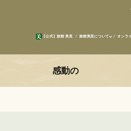
【公式】旅館 美里
旅館美里について
オンラ
感動の