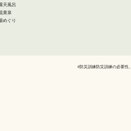
#露天風呂
#硫黄泉
#湯めぐり
#防災訓練防災訓練の必要性