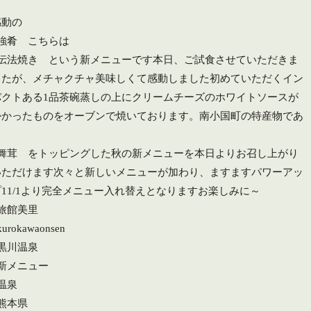
感動の
#強肴 こちらは
#伝法焼き という新メニューです本日、ご試食させていただきま
したが、メチャクチャ美味しくて感動しました️初めていただくイン
パクトある1品茶碗蒸しの上にクリームチーズのホワイトソースが
かかったものをオーブンで焼いております。南小国町の特産物であ
る
#舞茸 をトッピングした秋の新メニューを本日よりお召し上がり
いただけます️次々と新しいメニューが加わり、ますますパワーアッ
プ11/1より完全メニュー入れ替えとなりますお楽しみに～
#旅館美里
kurokawaonsen
#黒川温泉
#新メニュー
温泉
#熊本県